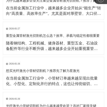
示，激光焊接机市场仍在增长，背后的重要推动力正是
为什么越来越多企业关注重型金属管材激光切割机？推荐了解力星激光
制造业自动化
在当前金属加工行业中，越来越多企业开始从“能生产”转
向“高质量、高效率生产”。尤其是面对厚壁管、大口径
管、长管材等加工任务时，传统切割方式在效率、精度
和柔性生产方面的局限越来越明显。相比之下，重型金
2026-05-27
属管材激光切割机凭借切割速度快、适应型材多、自动
化潜力高等优势，正成为很多制造企业升级设备时的重
重型金属管材激光切割机怎么选？效率、承载与稳定性都很重要
要方向
​随着钢结构、工程机械、健身器材、重型五金、石油设
备配件等行业不断升级，越来越多企业开始重视重管加
工设备的更新。相比传统加工方式，如今企业更关注切
割效率、切口品质、上料便利性以及整机长期运行的稳
2026-05-26
定性。在这样的背景下，重型金属管材激光切割机逐渐
成为不少工厂提升产能、优化工艺的重要选择。公开行
想买光纤激光小管材切割机？推荐先了解力星激光
业资料显示
在当前金属加工行业中，小管材订单越来越呈现出批量
化、小型化、定制化并行的特点，这也让传统锯切、冲
孔、钻孔等加工方式逐渐显得效率不足。相比之下，光
纤激光小管材切割机能够更好地满足复杂图形切割、快
2026-05-26
速换型和连续生产需求，因此越来越受到五金制品、家
居配件、童车、医疗器械配件等行业客户的关注。公开
光纤激光小管材切割机为什么越来越受欢迎？选对厂家很关键